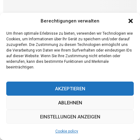
Berechtigungen verwalten
Dienstleistung
Die Fruchtfliegen loswerden
Um Ihnen optimale Erlebnisse zu bieten, verwenden wir Technologien wie
Cookies, um Informationen über Ihr Gerät zu speichern und/oder darauf
Für die Personen, die nicht wissen, was Fruchtfliegen sind, sind es
zuzugreifen. Die Zustimmung zu diesen Technologien ermöglicht uns
kleine, winzige Fliegen, die von offen gelegter Nahrung gedeihen
die Verarbeitung von Daten wie Ihrem Surfverhalten oder eindeutigen IDs
auf dieser Website. Wenn Sie Ihre Zustimmung nicht erteilen oder
und die Nährstoffe aus der...
widerrufen, kann dies bestimmte Funktionen und Merkmale
beeinträchtigen.
AKZEPTIEREN
ABLEHNEN
EINSTELLUNGEN ANZEIGEN
Cookie policy