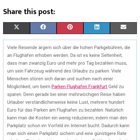
Share this post:
X
F
P
L
E
(
A
I
I
M
Viele Reisende ärgern sich über die hohen Parkgebühren, die
T
C
N
N
A
an Flughäfen erhoben werden. Da ist es keine Seltenheit,
W
E
T
K
I
dass man zwanzig Euro und mehr pro Tag bezahlen muss,
um sein Fahrzeug während des Urlaubs zu parken. Viele
I
B
E
E
L
Menschen stören sich daran und suchen nach einer
T
O
R
D
Möglichkeit, um beim
Parken Flughafen Frankfurt
Geld zu
sparen. Denn gerade bei einer mehrwöchigen Reise haben
T
O
E
I
Urlauber verständlicherweise keine Lust, mehrere hundert
E
K
S
N
Euro für das Parken am Flughafen zu bezahlen. Natürlich
kann man die Kosten ein wenig reduzieren, indem man den
R
T
Parkplatz schon im Vorfeld im Internet bucht. Dadurch kann
)
man sich einen Parkplatz sichern und eine günstigere Rate