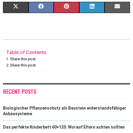
X
F
P
L
E
(
A
I
I
M
T
C
N
N
A
W
E
T
K
I
I
B
E
E
L
Table of Contents
Share this post:
T
O
R
D
Share this post:
T
O
E
I
E
K
S
N
RECENT POSTS
R
T
)
Biologischer Pflanzenschutz als Baustein widerstandsfähiger
Anbausysteme
Das perfekte Kinderbett 60×120: Worauf Eltern achten sollten