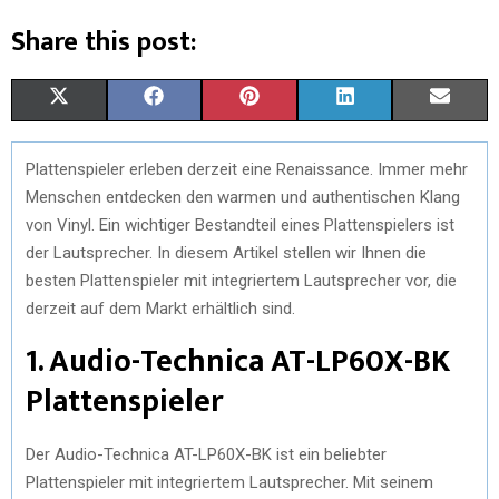
Share this post:
X
F
P
L
E
(
A
I
I
M
Plattenspieler erleben derzeit eine Renaissance. Immer mehr
T
C
N
N
A
Menschen entdecken den warmen und authentischen Klang
W
E
T
K
I
von Vinyl. Ein wichtiger Bestandteil eines Plattenspielers ist
der Lautsprecher. In diesem Artikel stellen wir Ihnen die
I
B
E
E
L
besten Plattenspieler mit integriertem Lautsprecher vor, die
T
O
R
D
derzeit auf dem Markt erhältlich sind.
T
O
E
I
1. Audio-Technica AT-LP60X-BK
E
K
S
N
Plattenspieler
R
T
Der Audio-Technica AT-LP60X-BK ist ein beliebter
)
Plattenspieler mit integriertem Lautsprecher. Mit seinem