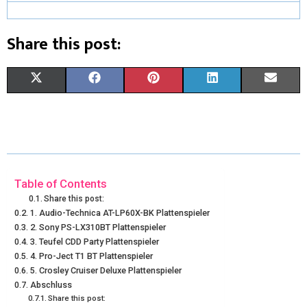
Share this post:
X
F
P
L
E
(
A
I
I
M
T
C
N
N
A
W
E
T
K
I
I
B
E
E
L
Table of Contents
Share this post:
T
O
R
D
1. Audio-Technica AT-LP60X-BK Plattenspieler
2. Sony PS-LX310BT Plattenspieler
T
O
E
I
3. Teufel CDD Party Plattenspieler
E
K
S
N
4. Pro-Ject T1 BT Plattenspieler
5. Crosley Cruiser Deluxe Plattenspieler
R
T
Abschluss
Share this post:
)