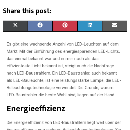
Share this post:
X
F
P
L
E
(
A
I
I
M
Es gibt eine wachsende Anzahl von LED-Leuchten auf dem
T
C
N
N
A
Markt. Mit der Einführung des energiesparenden LED-Lichts,
W
E
T
K
I
das einmal bekannt war und immer noch als das
effizienteste Licht bekannt ist, steigt auch die Nachfrage
I
B
E
E
L
nach LED-Baustrahlern. Ein LED-Baustrahler, auch bekannt
T
O
R
D
als LED-Bauleuchte, ist eine leistungsstarke Lampe, die LED-
Beleuchtungstechnologie verwendet. Die Gründe, warum
T
O
E
I
LED-Baustrahler die beste Wahl sind, liegen auf der Hand.
E
K
S
N
Energieeffizienz
R
T
)
Die Energieeffizienz von LED-Baustrahlern liegt weit über der
Energieeffizienz von anderen Beleuchtungstechnologien. Sie