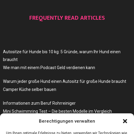
FREQUENTLY READ ARTICLES
Autositze für Hunde bis 10 kg: 5 Gründe, warum Ihr Hund einen
braucht
Wie man mit einem Podcast Geld verdienen kann
Warum jeder große Hund einen Autositz für große Hunde braucht
Camper Küche selber bauen
Informationen zum Beruf Rohrreiniger
Mini Schwimmring Test – Die besten Modelle im Vergleich
Berechtigungen verwalten
Die Sackentleerung verläuft mit der richtigen Anlage erheblich
effizienter
Um Ihnen optimale Erlebnisse zu bieten, verwenden wir Technologien wie