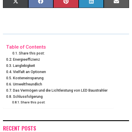
X
F
P
L
E
(
A
I
I
M
T
C
N
N
A
W
E
T
K
I
I
B
E
E
L
Table of Contents
Share this post:
T
O
R
D
Energieeffizienz
Langlebigkeit
T
O
E
I
Vielfalt an Optionen
E
K
S
N
Kosteneinsparung
Umweltfreundlich
R
T
Das Vermögen und die Lichtleistung von LED Baustrahler
Schlussfolgerung
)
Share this post:
RECENT POSTS