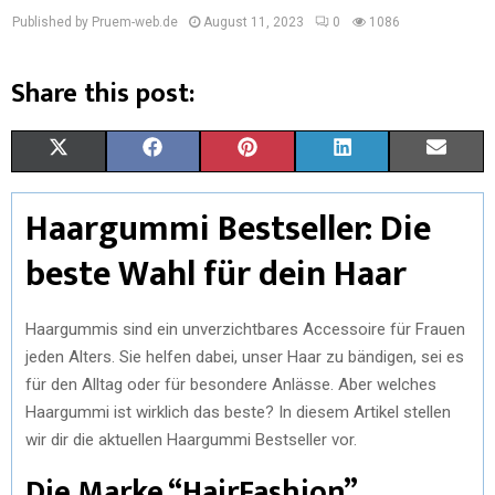
Published by Pruem-web.de
August 11, 2023
0
1086
Share this post:
X
F
P
L
E
(
A
I
I
M
Haargummi Bestseller: Die
T
C
N
N
A
beste Wahl für dein Haar
W
E
T
K
I
I
B
E
E
L
Haargummis sind ein unverzichtbares Accessoire für Frauen
T
O
R
D
jeden Alters. Sie helfen dabei, unser Haar zu bändigen, sei es
für den Alltag oder für besondere Anlässe. Aber welches
T
O
E
I
Haargummi ist wirklich das beste? In diesem Artikel stellen
E
K
S
N
wir dir die aktuellen Haargummi Bestseller vor.
R
T
Die Marke “HairFashion”