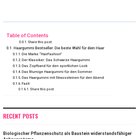
T
C
N
N
A
W
E
T
K
I
I
B
E
E
L
Table of Contents
Share this post:
T
O
R
D
Haargummi Bestseller: Die beste Wahl für dein Haar
Die Marke “HairFashion”
T
O
E
I
Der Klassiker: Das Schwarze Haargummi
Das Zopfband für den sportlichen Look
E
K
S
N
Das Blumige Haargummi für den Sommer
R
Das Haargummi mit Strasssteinen für den Abend
T
Fazit
)
Share this post:
RECENT POSTS
Biologischer Pflanzenschutz als Baustein widerstandsfähiger