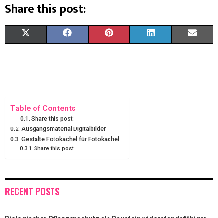
Share this post:
X
F
P
L
E
(
A
I
I
M
T
C
N
N
A
W
E
T
K
I
I
B
E
E
L
Table of Contents
Share this post:
T
O
R
D
Ausgangsmaterial Digitalbilder
Gestalte Fotokachel für Fotokachel
T
O
E
I
Share this post:
E
K
S
N
R
T
RECENT POSTS
)