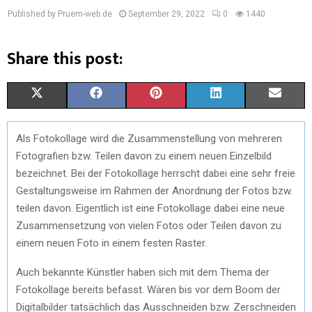
Published by Pruem-web.de
September 29, 2022
0
1440
Share this post:
X
F
P
L
E
(
A
I
I
M
Als Fotokollage wird die Zusammenstellung von mehreren
T
C
N
N
A
Fotografien bzw. Teilen davon zu einem neuen Einzelbild
W
E
T
K
I
bezeichnet. Bei der Fotokollage herrscht dabei eine sehr freie
Gestaltungsweise im Rahmen der Anordnung der Fotos bzw.
I
B
E
E
L
teilen davon. Eigentlich ist eine Fotokollage dabei eine neue
T
O
R
D
Zusammensetzung von vielen Fotos oder Teilen davon zu
einem neuen Foto in einem festen Raster.
T
O
E
I
E
K
S
N
Auch bekannte Künstler haben sich mit dem Thema der
Fotokollage bereits befasst. Wären bis vor dem Boom der
R
T
Digitalbilder tatsächlich das Ausschneiden bzw. Zerschneiden