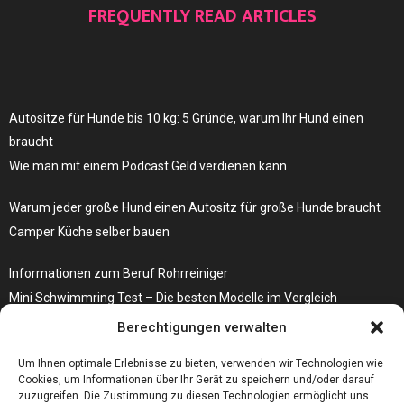
FREQUENTLY READ ARTICLES
Autositze für Hunde bis 10 kg: 5 Gründe, warum Ihr Hund einen
braucht
Wie man mit einem Podcast Geld verdienen kann
Warum jeder große Hund einen Autositz für große Hunde braucht
Camper Küche selber bauen
Informationen zum Beruf Rohrreiniger
Mini Schwimmring Test – Die besten Modelle im Vergleich
Berechtigungen verwalten
Die Sackentleerung verläuft mit der richtigen Anlage erheblich
effizienter
Um Ihnen optimale Erlebnisse zu bieten, verwenden wir Technologien wie
Cookies, um Informationen über Ihr Gerät zu speichern und/oder darauf
zuzugreifen. Die Zustimmung zu diesen Technologien ermöglicht uns