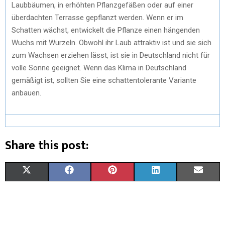
Laubbäumen, in erhöhten Pflanzgefäßen oder auf einer
überdachten Terrasse gepflanzt werden. Wenn er im
Schatten wächst, entwickelt die Pflanze einen hängenden
Wuchs mit Wurzeln. Obwohl ihr Laub attraktiv ist und sie sich
zum Wachsen erziehen lässt, ist sie in Deutschland nicht für
volle Sonne geeignet. Wenn das Klima in Deutschland
gemäßigt ist, sollten Sie eine schattentolerante Variante
anbauen.
Share this post:
X
F
P
L
E
(
A
I
I
M
T
C
N
N
A