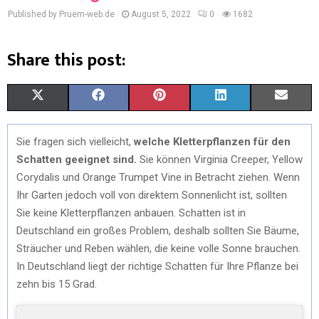
Published by Pruem-web.de
August 5, 2022
0
1682
Share this post:
X
F
P
L
E
(
A
I
I
M
Sie fragen sich vielleicht,
welche Kletterpflanzen für den
T
C
N
N
A
Schatten geeignet sind.
Sie können Virginia Creeper, Yellow
W
E
T
K
I
Corydalis und Orange Trumpet Vine in Betracht ziehen. Wenn
Ihr Garten jedoch voll von direktem Sonnenlicht ist, sollten
I
B
E
E
L
Sie keine Kletterpflanzen anbauen. Schatten ist in
T
O
R
D
Deutschland ein großes Problem, deshalb sollten Sie Bäume,
Sträucher und Reben wählen, die keine volle Sonne brauchen.
T
O
E
I
In Deutschland liegt der richtige Schatten für Ihre Pflanze bei
E
K
S
N
zehn bis 15 Grad.
R
T