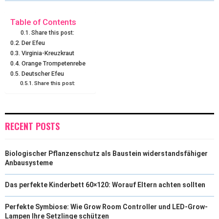
W
E
T
K
I
I
B
E
E
L
Table of Contents
Share this post:
T
O
R
D
Der Efeu
Virginia-Kreuzkraut
T
O
E
I
Orange Trompetenrebe
E
K
S
N
Deutscher Efeu
Share this post:
R
T
)
RECENT POSTS
Biologischer Pflanzenschutz als Baustein widerstandsfähiger
Anbausysteme
Das perfekte Kinderbett 60×120: Worauf Eltern achten sollten
Perfekte Symbiose: Wie Grow Room Controller und LED-Grow-
Lampen Ihre Setzlinge schützen